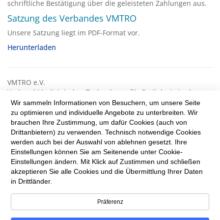
schriftliche Bestätigung über die geleisteten Zahlungen aus.
Satzung des Verbandes VMTRO
Unsere Satzung liegt im PDF-Format vor.
Herunterladen
VMTRO e.V.
Verband Medizinischer Technologen für Radiologie in der
Radioonkologie
Wir sammeln Informationen von Besuchern, um unsere Seite
zu optimieren und individuelle Angebote zu unterbreiten. Wir
Reinhardtstr. 47
brauchen Ihre Zustimmung, um dafür Cookies (auch von
10117 Berlin
Drittanbietern) zu verwenden. Technisch notwendige Cookies
Tel.: +49 (0) 30 8431 8990
werden auch bei der Auswahl von ablehnen gesetzt. Ihre
Fax: +49 (0) 30 8441 9189
Einstellungen können Sie am Seitenende unter Cookie-
info@vmtro.de
Einstellungen ändern. Mit Klick auf Zustimmen und schließen
akzeptieren Sie alle Cookies und die Übermittlung Ihrer Daten
in Drittländer.
LinkedIn
Präferenz