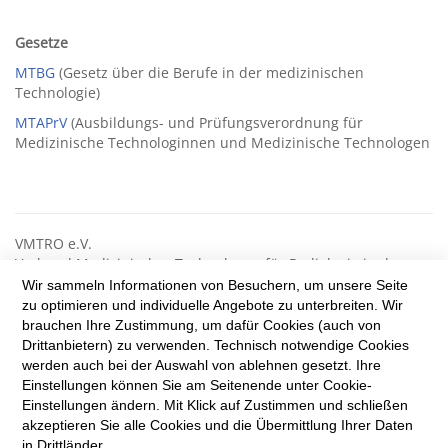
Gesetze
MTBG
(Gesetz über die Berufe in der medizinischen
Technologie)
MTAPrV
(Ausbildungs- und Prüfungsverordnung für
Medizinische Technologinnen und Medizinische Technologen
VMTRO e.V.
Verband Medizinischer Technologen für Radiologie in der
Radioonkologie
Wir sammeln Informationen von Besuchern, um unsere Seite
zu optimieren und individuelle Angebote zu unterbreiten. Wir
Reinhardtstr. 47
brauchen Ihre Zustimmung, um dafür Cookies (auch von
10117 Berlin
Drittanbietern) zu verwenden. Technisch notwendige Cookies
Tel.: +49 (0) 30 8431 8990
werden auch bei der Auswahl von ablehnen gesetzt. Ihre
Fax: +49 (0) 30 8441 9189
Einstellungen können Sie am Seitenende unter Cookie-
info@vmtro.de
Einstellungen ändern. Mit Klick auf Zustimmen und schließen
akzeptieren Sie alle Cookies und die Übermittlung Ihrer Daten
in Drittländer.