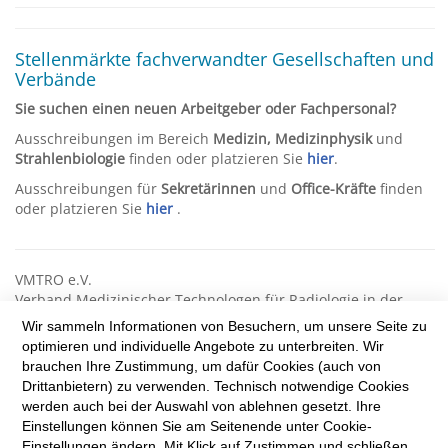
Stellenmärkte fachverwandter Gesellschaften und
Verbände
Sie suchen einen neuen Arbeitgeber oder Fachpersonal?
Ausschreibungen im Bereich
Medizin, Medizinphysik
und
Strahlenbiologie
finden oder platzieren Sie
hier
.
Ausschreibungen für
Sekretärinnen
und
Office-Kräfte
finden
oder platzieren Sie
hier
.
VMTRO e.V.
Verband Medizinischer Technologen für Radiologie in der
Radioonkologie
Wir sammeln Informationen von Besuchern, um unsere Seite zu
optimieren und individuelle Angebote zu unterbreiten. Wir
Reinhardtstr. 47
brauchen Ihre Zustimmung, um dafür Cookies (auch von
10117 Berlin
Drittanbietern) zu verwenden. Technisch notwendige Cookies
Tel.: +49 (0) 30 8431 8990
werden auch bei der Auswahl von ablehnen gesetzt. Ihre
Fax: +49 (0) 30 8441 9189
Einstellungen können Sie am Seitenende unter Cookie-
info@vmtro.de
Einstellungen ändern. Mit Klick auf Zustimmen und schließen