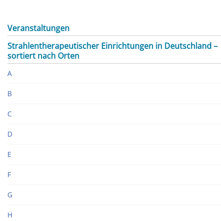
Veranstaltungen
Strahlentherapeutischer Einrichtungen in Deutschland –
sortiert nach Orten
A
B
C
D
E
F
G
H