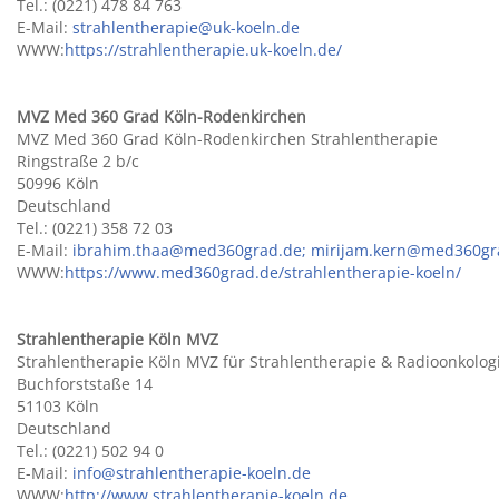
Tel.: (0221) 478 84 763
E-Mail:
strahlentherapie@uk-koeln.de
WWW:
https://strahlentherapie.uk-koeln.de/
MVZ Med 360 Grad Köln-Rodenkirchen
MVZ Med 360 Grad Köln-Rodenkirchen Strahlentherapie
Ringstraße 2 b/c
50996 Köln
Deutschland
Tel.: (0221) 358 72 03
E-Mail:
ibrahim.thaa@med360grad.de; mirijam.kern@med360gr
WWW:
https://www.med360grad.de/strahlentherapie-koeln/
Strahlentherapie Köln MVZ
Strahlentherapie Köln MVZ für Strahlentherapie & Radioonkolog
Buchforststaße 14
51103 Köln
Deutschland
Tel.: (0221) 502 94 0
E-Mail:
info@strahlentherapie-koeln.de
WWW:
http://www.strahlentherapie-koeln.de