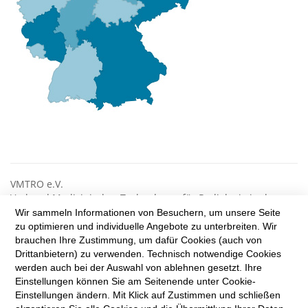
VMTRO e.V.
Verband Medizinischer Technologen für Radiologie in der
Radioonkologie
Wir sammeln Informationen von Besuchern, um unsere Seite
zu optimieren und individuelle Angebote zu unterbreiten. Wir
Reinhardtstr. 47
brauchen Ihre Zustimmung, um dafür Cookies (auch von
10117 Berlin
Drittanbietern) zu verwenden. Technisch notwendige Cookies
Tel.: +49 (0) 30 8431 8990
werden auch bei der Auswahl von ablehnen gesetzt. Ihre
Fax: +49 (0) 30 8441 9189
Einstellungen können Sie am Seitenende unter Cookie-
info@vmtro.de
Einstellungen ändern. Mit Klick auf Zustimmen und schließen