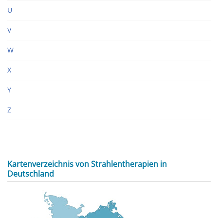
U
V
W
X
Y
Z
Kartenverzeichnis von Strahlentherapien in
Deutschland