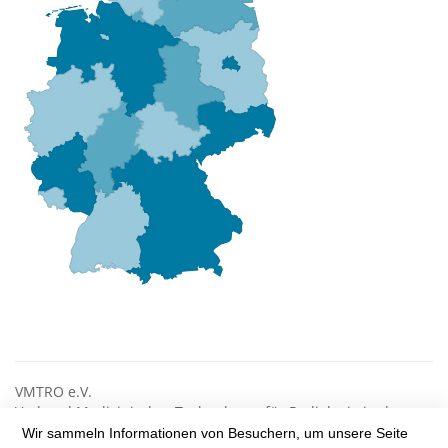
VMTRO e.V.
Verband Medizinischer Technologen für Radiologie in der
Radioonkologie
Wir sammeln Informationen von Besuchern, um unsere Seite