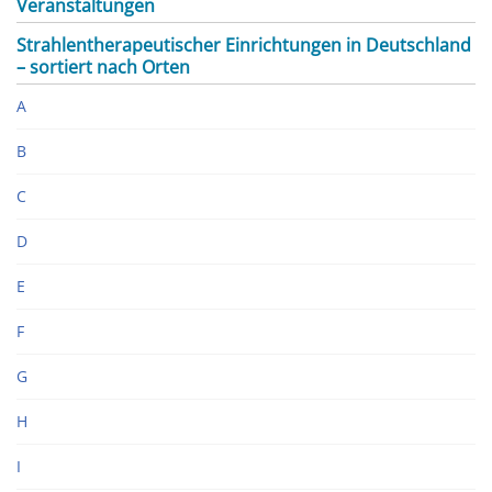
Veranstaltungen
Strahlentherapeutischer Einrichtungen in Deutschland
– sortiert nach Orten
A
B
C
D
E
F
G
H
I