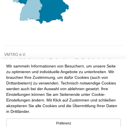
VMTRO e.V.
Verband Medizinischer Technologen für Radiologie in der
Radioonkologie
Wir sammeln Informationen von Besuchern, um unsere Seite
zu optimieren und individuelle Angebote zu unterbreiten. Wir
Reinhardtstr. 47
brauchen Ihre Zustimmung, um dafür Cookies (auch von
10117 Berlin
Drittanbietern) zu verwenden. Technisch notwendige Cookies
Tel.: +49 (0) 30 8431 8990
werden auch bei der Auswahl von ablehnen gesetzt. Ihre
Fax: +49 (0) 30 8441 9189
Einstellungen können Sie am Seitenende unter Cookie-
info@vmtro.de
Einstellungen ändern. Mit Klick auf Zustimmen und schließen
akzeptieren Sie alle Cookies und die Übermittlung Ihrer Daten
in Drittländer.
LinkedIn
Präferenz